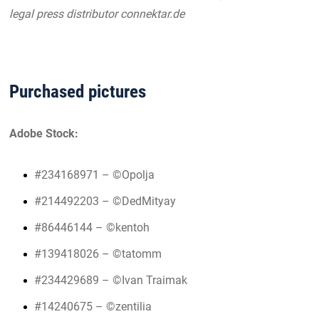
legal press distributor connektar.de
Purchased pictures
Adobe Stock:
#234168971 – ©Opolja
#214492203 – ©DedMityay
#86446144 – ©kentoh
#139418026 – ©tatomm
#234429689 – ©Ivan Traimak
#14240675 – ©zentilia