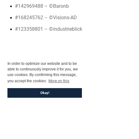
#142969488 – ©Baronb
#168245762 – ©Visions-AD
#123358801 – ©industrieblick
In order to optimize our website and to be
able to continuously improve it for you, we
use cookies. By confirming this message,
you accept the cookies.
More on this
Okay!
©2026 Research & Consulting Group
Imprint
Privacy
Sitemap
Contact